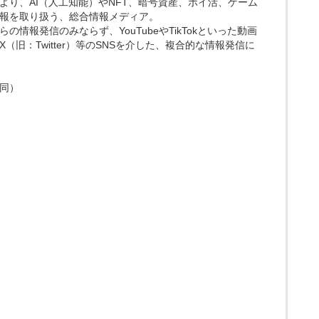
より、AI（人工知能）やNFT、暗号資産、ポイ活、ゲーム
報を取り扱う、総合情報メディア。
情報発信のみならず、YouTubeやTikTokといった動画
（旧：Twitter）等のSNSを介した、複合的な情報発信に
同）