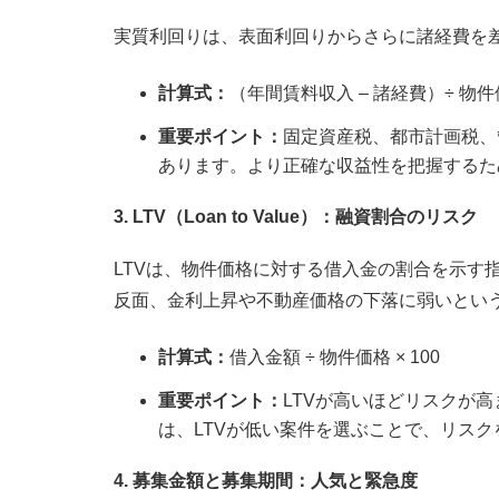
実質利回りは、表面利回りからさらに諸経費を
計算式：
（年間賃料収入 – 諸経費）÷ 物件価格
重要ポイント：
固定資産税、都市計画税、
あります。より正確な収益性を把握するた
3. LTV（Loan to Value）：融資割合のリスク
LTVは、物件価格に対する借入金の割合を示す
反面、金利上昇や不動産価格の下落に弱いとい
計算式：
借入金額 ÷ 物件価格 × 100
重要ポイント：
LTVが高いほどリスクが
は、LTVが低い案件を選ぶことで、リス
4. 募集金額と募集期間：人気と緊急度