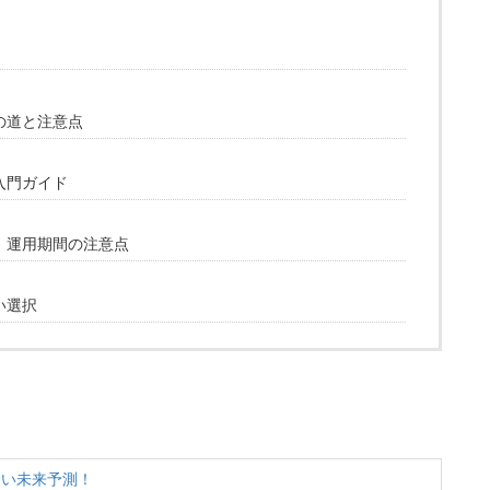
の道と注意点
入門ガイド
！運用期間の注意点
い選択
賢い未来予測！