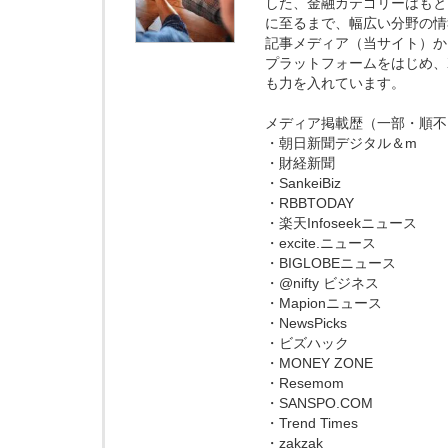
した、金融カテゴリーはもと
に至るまで、幅広い分野の情
記事メディア（当サイト）からの
プラットフォームをはじめ、X
も力を入れています。
メディア掲載歴（一部・順不
・朝日新聞デジタル＆m
・財経新聞
・SankeiBiz
・RBBTODAY
・楽天Infoseekニュース
・excite.ニュース
・BIGLOBEニュース
・@nifty ビジネス
・Mapionニュース
・NewsPicks
・ビズハック
・MONEY ZONE
・Resemom
・SANSPO.COM
・Trend Times
・zakzak