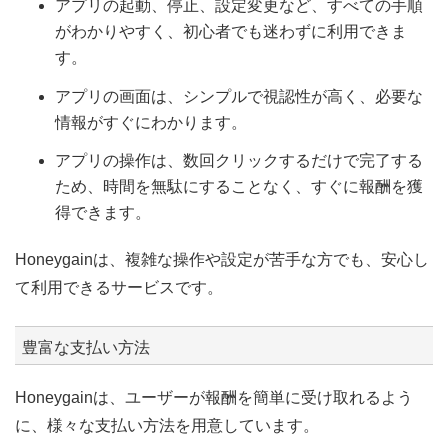
アプリの起動、停止、設定変更など、すべての手順
がわかりやすく、初心者でも迷わずに利用できま
す。
アプリの画面は、シンプルで視認性が高く、必要な
情報がすぐにわかります。
アプリの操作は、数回クリックするだけで完了する
ため、時間を無駄にすることなく、すぐに報酬を獲
得できます。
Honeygainは、複雑な操作や設定が苦手な方でも、安心し
て利用できるサービスです。
豊富な支払い方法
Honeygainは、ユーザーが報酬を簡単に受け取れるよう
に、様々な支払い方法を用意しています。