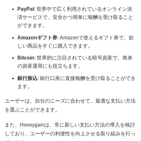
PayPal
: 世界中で広く利用されているオンライン決
済サービスで、安全かつ簡単に報酬を受け取ること
ができます。
Amazonギフト券
: Amazonで使えるギフト券で、欲
しい商品をすぐに購入できます。
Bitcoin
: 世界的に注目されている暗号資産で、将来
の資産運用にも役立ちます。
銀行振込
: 銀行口座に直接報酬を受け取ることができ
ます。
ユーザーは、自分のニーズに合わせて、最適な支払い方法
を選ぶことができます。
また、Honeygainは、常に新しい支払い方法の導入を検討
しており、ユーザーの利便性を向上させる取り組みを行っ