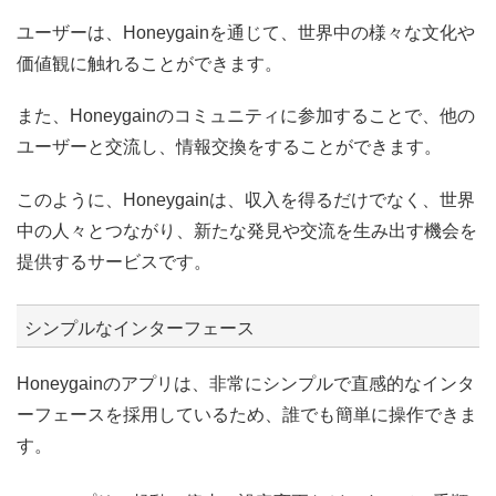
ユーザーは、Honeygainを通じて、世界中の様々な文化や
価値観に触れることができます。
また、Honeygainのコミュニティに参加することで、他の
ユーザーと交流し、情報交換をすることができます。
このように、Honeygainは、収入を得るだけでなく、世界
中の人々とつながり、新たな発見や交流を生み出す機会を
提供するサービスです。
シンプルなインターフェース
Honeygainのアプリは、非常にシンプルで直感的なインタ
ーフェースを採用しているため、誰でも簡単に操作できま
す。