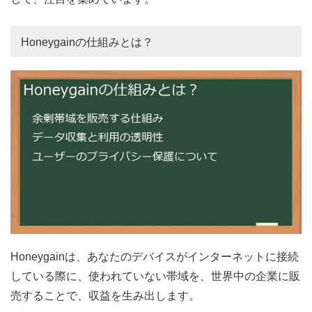
Honeygainの仕組みとは？
Honeygainは、あなたのデバイスがインターネットに接続
している際に、使われていない帯域を、世界中の企業に販
売することで、収益を生み出します。