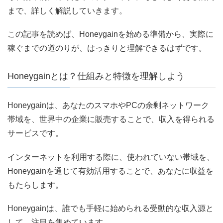
まで、詳しく解説していきます。
この記事を読めば、Honeygainを始める準備から、実際に
稼ぐまでの道のりが、はっきりと理解できるはずです。
Honeygainとは？仕組みと特徴を理解しよう
Honeygainは、あなたのスマホやPCの余剰ネットワーク
帯域を、世界中の企業に販売することで、収入を得られる
サービスです。
インターネットを利用する際に、使われていない帯域を、
Honeygainを通じて有効活用することで、あなたに収益を
もたらします。
Honeygainは、誰でも手軽に始められる受動的な収入源と
して、注目を集めています。