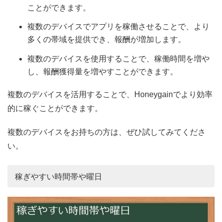
ことができます。
複数のデバイスでアプリを稼働させることで、より
多くの帯域を提供でき、報酬が増加します。
複数のデバイスを使用することで、稼働時間を増や
し、報酬獲得量を増やすことができます。
複数のデバイスを活用することで、Honeygainでより効率
的に稼ぐことができます。
複数のデバイスをお持ちの方は、ぜひ試してみてくださ
い。
稼ぎやすい時間帯や曜日