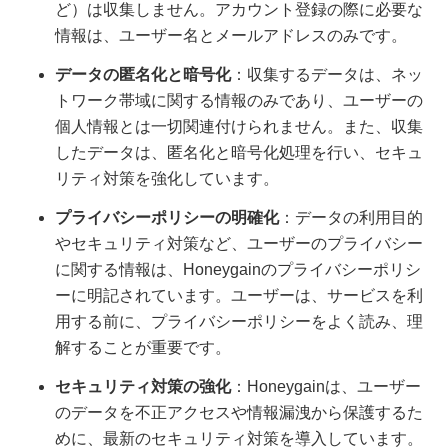
ど）は収集しません。アカウント登録の際に必要な
情報は、ユーザー名とメールアドレスのみです。
データの匿名化と暗号化
：収集するデータは、ネッ
トワーク帯域に関する情報のみであり、ユーザーの
個人情報とは一切関連付けられません。また、収集
したデータは、匿名化と暗号化処理を行い、セキュ
リティ対策を強化しています。
プライバシーポリシーの明確化
：データの利用目的
やセキュリティ対策など、ユーザーのプライバシー
に関する情報は、Honeygainのプライバシーポリシ
ーに明記されています。ユーザーは、サービスを利
用する前に、プライバシーポリシーをよく読み、理
解することが重要です。
セキュリティ対策の強化
：Honeygainは、ユーザー
のデータを不正アクセスや情報漏洩から保護するた
めに、最新のセキュリティ対策を導入しています。