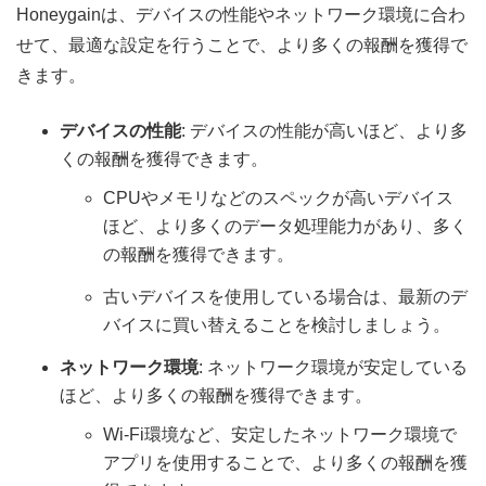
Honeygainは、デバイスの性能やネットワーク環境に合わ
せて、最適な設定を行うことで、より多くの報酬を獲得で
きます。
デバイスの性能
: デバイスの性能が高いほど、より多
くの報酬を獲得できます。
CPUやメモリなどのスペックが高いデバイス
ほど、より多くのデータ処理能力があり、多く
の報酬を獲得できます。
古いデバイスを使用している場合は、最新のデ
バイスに買い替えることを検討しましょう。
ネットワーク環境
: ネットワーク環境が安定している
ほど、より多くの報酬を獲得できます。
Wi-Fi環境など、安定したネットワーク環境で
アプリを使用することで、より多くの報酬を獲