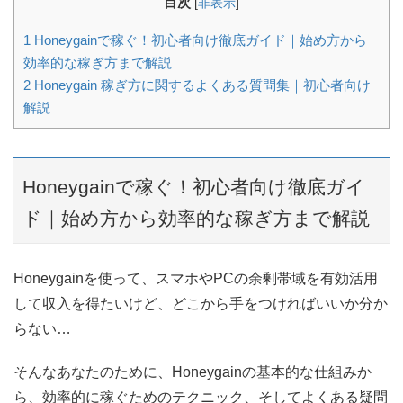
目次
[
非表示
]
1
Honeygainで稼ぐ！初心者向け徹底ガイド｜始め方から
効率的な稼ぎ方まで解説
2
Honeygain 稼ぎ方に関するよくある質問集｜初心者向け
解説
Honeygainで稼ぐ！初心者向け徹底ガイ
ド｜始め方から効率的な稼ぎ方まで解説
Honeygainを使って、スマホやPCの余剰帯域を有効活用
して収入を得たいけど、どこから手をつければいいか分か
らない…
そんなあなたのために、Honeygainの基本的な仕組みか
ら、効率的に稼ぐためのテクニック、そしてよくある疑問