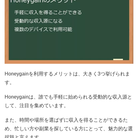
Honeygainを利用するメリットは、大きく3つ挙げられま
す。
Honeygainは、誰でも手軽に始められる受動的な収入源と
して、注目を集めています。
また、時間や場所を選ばずに収入を得ることができるた
め、忙しい方や副業を探している方にとって、魅力的な選
択肢と言えます。