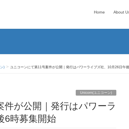
Home
About U
ーン)
ユニコーンにて第11号案件が公開｜発行はパワーライブズ社、10月26日午
Unicorn(ユニコーン)
後6時募集開始