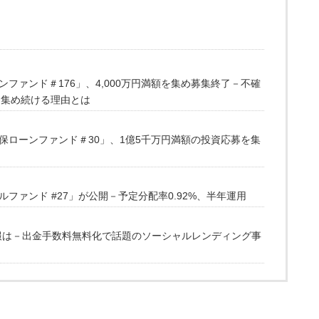
ファンド＃176」、4,000万円満額を集め募集終了－不確
を集め続ける理由とは
保ローンファンド＃30」、1億5千万円満額の投資応募を集
ファンド #27」が公開－予定分配率0.92%、半年運用
情報は－出金手数料無料化で話題のソーシャルレンディング事