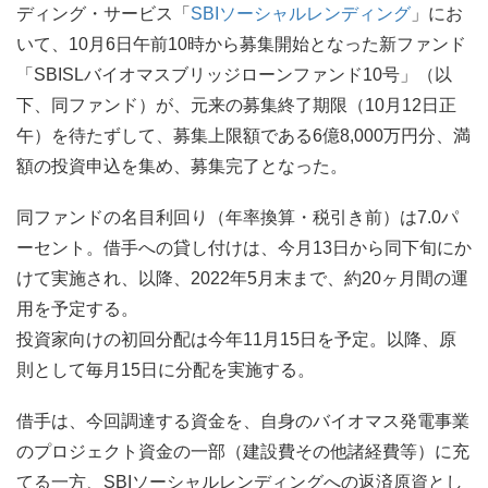
ディング・サービス「
SBIソーシャルレンディング
」にお
いて、10月6日午前10時から募集開始となった新ファンド
「SBISLバイオマスブリッジローンファンド10号」（以
下、同ファンド）が、元来の募集終了期限（10月12日正
午）を待たずして、募集上限額である6億8,000万円分、満
額の投資申込を集め、募集完了となった。
同ファンドの名目利回り（年率換算・税引き前）は7.0パ
ーセント。借手への貸し付けは、今月13日から同下旬にか
けて実施され、以降、2022年5月末まで、約20ヶ月間の運
用を予定する。
投資家向けの初回分配は今年11月15日を予定。以降、原
則として毎月15日に分配を実施する。
借手は、今回調達する資金を、自身のバイオマス発電事業
のプロジェクト資金の一部（建設費その他諸経費等）に充
てる一方、SBIソーシャルレンディングへの返済原資とし