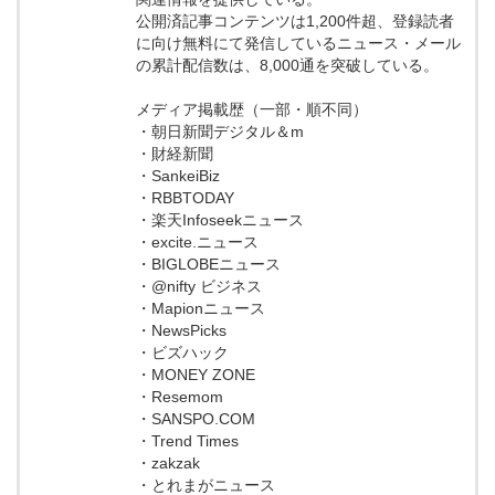
公開済記事コンテンツは1,200件超、登録読者
に向け無料にて発信しているニュース・メール
の累計配信数は、8,000通を突破している。
メディア掲載歴（一部・順不同）
・朝日新聞デジタル＆m
・財経新聞
・SankeiBiz
・RBBTODAY
・楽天Infoseekニュース
・excite.ニュース
・BIGLOBEニュース
・@nifty ビジネス
・Mapionニュース
・NewsPicks
・ビズハック
・MONEY ZONE
・Resemom
・SANSPO.COM
・Trend Times
・zakzak
・とれまがニュース