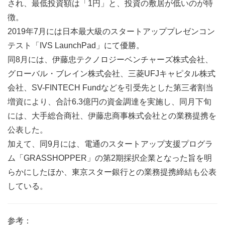
され、最低投資額は「1円」と、投資の敷居が低いのが特
徴。
2019年7月には日本最大級のスタートアッププレゼンコン
テスト「IVS LaunchPad」にて優勝。
同8月には、伊藤忠テクノロジーベンチャーズ株式会社、
グローバル・ブレイン株式会社、三菱UFJキャピタル株式
会社、SV-FINTECH Fundなどを引受先とした第三者割当
増資により、合計6.3億円の資金調達を実施し、同月下旬
には、大手総合商社、伊藤忠商事株式会社との業務提携を
公表した。
加えて、同9月には、電通のスタートアップ支援プログラ
ム「GRASSHOPPER」の第2期採択企業となった旨を明
らかにしたほか、東京スター銀行との業務提携締結も公表
している。
参考：