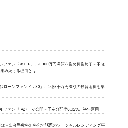
ファンド＃176」、4,000万円満額を集め募集終了－不確
を集め続ける理由とは
保ローンファンド＃30」、1億5千万円満額の投資応募を集
ファンド #27」が公開－予定分配率0.92%、半年運用
情報は－出金手数料無料化で話題のソーシャルレンディング事