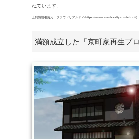
ねています。
上掲情報引用元：クラウドリアルティ(https://www.crowd-realty.com/about/)
満額成立した「京町家再生プ