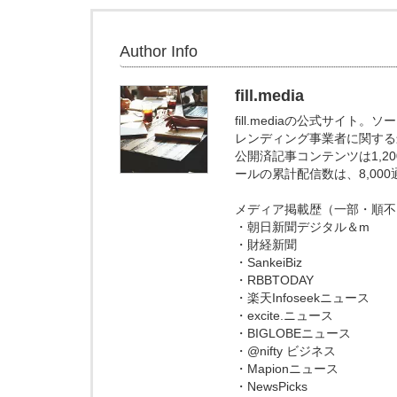
Author Info
fill.media
fill.mediaの公式サイ
レンディング事業者に関する
公開済記事コンテンツは1,
ールの累計配信数は、8,00
メディア掲載歴（一部・順不
・朝日新聞デジタル＆m
・財経新聞
・SankeiBiz
・RBBTODAY
・楽天Infoseekニュース
・excite.ニュース
・BIGLOBEニュース
・@nifty ビジネス
・Mapionニュース
・NewsPicks