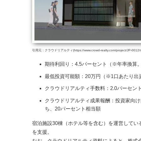
引用元：クラウドリアルティ(https://www.crowd-realty.com/project/JP-0012/s
期待利回り：4.5パーセント（※年率換
最低投資可能額：20万円（※1口あたり出
クラウドリアルティ手数料：2.0パーセン
クラウドリアルティ成果報酬：投資家向け
ち、20パーセント相当額
宿泊施設30棟（ホテル等を含む）を運営してい
を支援。
なお、クラウドリアルティ資料によると、株式