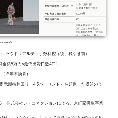
ummary/)
算。クラウドリアルティ手数料控除後。税引き前）
資金額5万円×最低出資口数4口）
ト（※年率換算）
提示期待利回り（4.5パーセント）を超過した収益のう
る、株式会社レ・コネクションによる、京町家再生事業
会社レ・コネクションによって運営中の宿泊施設の平均