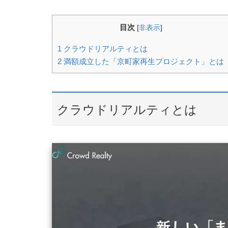
目次
[
非表示
]
1
クラウドリアルティとは
2
満額成立した「京町家再生プロジェクト」とは
クラウドリアルティとは