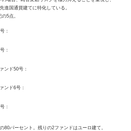
は先進国通貨建てに特化している。
記の5点。
5号：
6号：
ァンド50号：
ァンド6号：
9号：
の80パーセント。残りの2ファンドはユーロ建て。