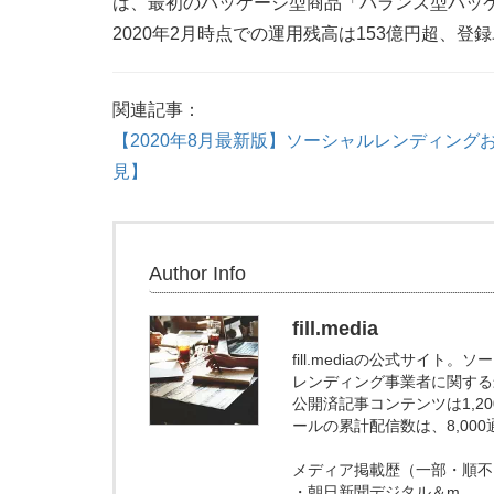
は、最初のパッケージ型商品「バランス型パッ
2020年2月時点での運用残高は153億円超、登録
関連記事：
【2020年8月最新版】ソーシャルレンディング
見】
Author Info
fill.media
fill.mediaの公式サイ
レンディング事業者に関する
公開済記事コンテンツは1,
ールの累計配信数は、8,00
メディア掲載歴（一部・順不
・朝日新聞デジタル＆m