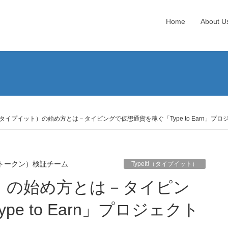
Home
About U
）
It!（タイプイット）の始め方とは－タイピングで仮想通貨を稼ぐ「Type to Earn」プ
性トークン）検証チーム
TypeIt!（タイプイット）
e to Earn」プロジェクト