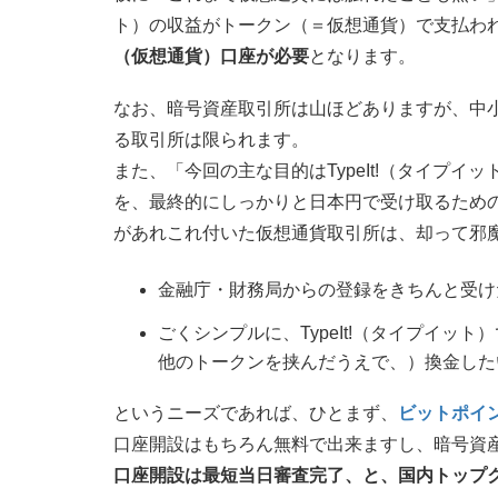
ト）の収益がトークン（＝仮想通貨）で支払わ
（仮想通貨）口座が必要
となります。
なお、暗号資産取引所は山ほどありますが、中
る取引所は限られます。
また、「今回の主な目的はTypeIt!（タイプ
を、最終的にしっかりと日本円で受け取るため
があれこれ付いた仮想通貨取引所は、却って邪
金融庁・財務局からの登録をきちんと受け
ごくシンプルに、TypeIt!（タイプイ
他のトークンを挟んだうえで、）換金した
というニーズであれば、ひとまず、
ビットポイ
口座開設はもちろん無料で出来ますし、暗号資
口座開設は最短当日審査完了、と、国内トップ