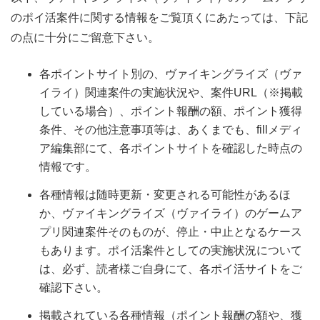
のポイ活案件に関する情報をご覧頂くにあたっては、下記
の点に十分にご留意下さい。
各ポイントサイト別の、ヴァイキングライズ（ヴァ
イライ）関連案件の実施状況や、案件URL（※掲載
している場合）、ポイント報酬の額、ポイント獲得
条件、その他注意事項等は、あくまでも、fillメディ
ア編集部にて、各ポイントサイトを確認した時点の
情報です。
各種情報は随時更新・変更される可能性があるほ
か、ヴァイキングライズ（ヴァイライ）のゲームア
プリ関連案件そのものが、停止・中止となるケース
もあります。ポイ活案件としての実施状況について
は、必ず、読者様ご自身にて、各ポイ活サイトをご
確認下さい。
掲載されている各種情報（ポイント報酬の額や、獲