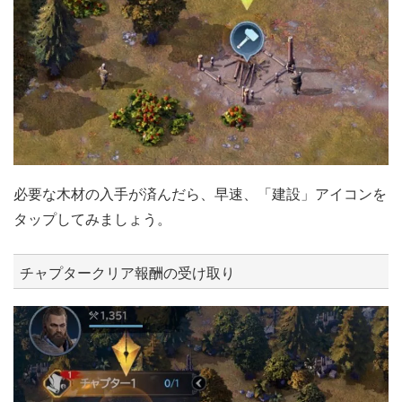
必要な木材の入手が済んだら、早速、「建設」アイコンを
タップしてみましょう。
チャプタークリア報酬の受け取り