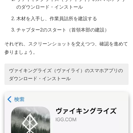
のダウンロード・インストール
木材を入手し、作業員詰所を建設する
チャプター2のスタート（首領本部の建設）
それぞれ、スクリーンショットを交えつつ、確認を進めて
参りましょう。
ヴァイキングライズ（ヴァイライ）のスマホアプリの
ダウンロード・インストール