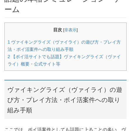
ーム
目次
[
非表示
]
1
ヴァイキングライズ（ヴァイライ）の遊び方・プレイ方
法・ポイ活案件への取り組み手順
2
【ポイ活サイトでも話題】ヴァイキングライズ（ヴァイ
ライ）概要・公式サイト等
ヴァイキングライズ（ヴァイライ）の遊
び方・プレイ方法・ポイ活案件への取り
組み手順
ここでは、ポイ活案件としても話題に上ることの多い、ヴ