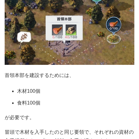
首領本部を建設するためには、
木材100個
食料100個
が必要です。
冒頭で木材を入手したのと同じ要領で、それぞれの資材の