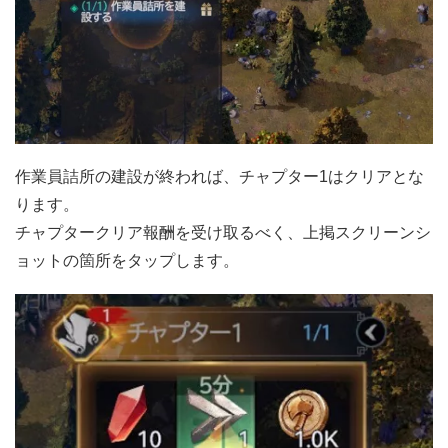
作業員詰所の建設が終われば、チャプター1はクリアとな
ります。
チャプタークリア報酬を受け取るべく、上掲スクリーンシ
ョットの箇所をタップします。