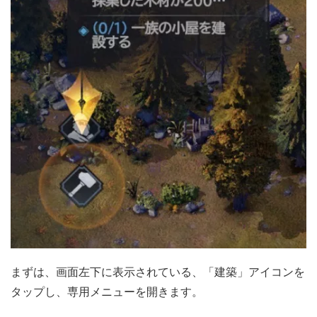
まずは、画面左下に表示されている、「建築」アイコンを
タップし、専用メニューを開きます。