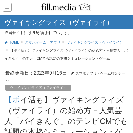
ヴァイキングライズ（ヴァイライ）
※当サイトにはPRが含まれています。
HOME
スマホゲーム・アプリ
ヴァイキングライズ（ヴァイライ）
【ポイ活も】ヴァイキングライズ（ヴァイライ）の始め方－人気芸人「バ
イきんぐ」のテレビCMでも話題の本格シミュレーション・ゲーム
最終更新日：2023年9月16日
スマホアプリ・ゲーム検証チー
ム
ヴァイキングライズ（ヴァイライ）
【ポイ活も】ヴァイキングライズ
（ヴァイライ）の始め方－人気芸
人「バイきんぐ」のテレビCMでも
話題の本格シミュレーション・ゲ