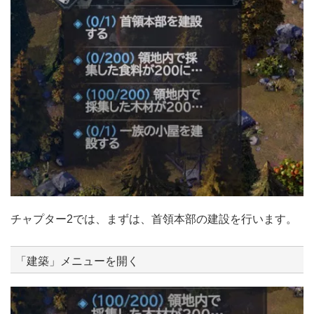
チャプター2では、まずは、首領本部の建設を行います。
「建築」メニューを開く