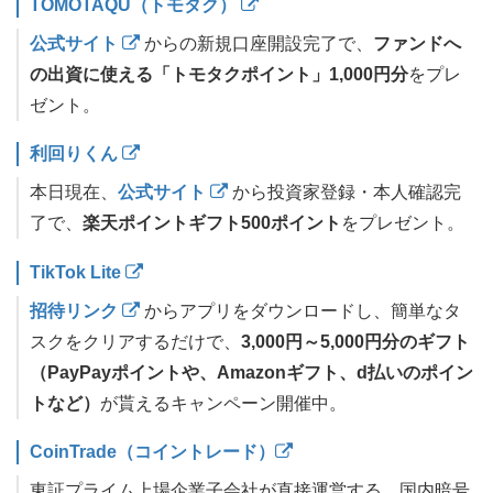
TOMOTAQU（トモタク）
公式サイト
からの新規口座開設完了で、
ファンドへ
の出資に使える「トモタクポイント」1,000円分
をプレ
ゼント。
利回りくん
本日現在、
公式サイト
から投資家登録・本人確認完
了で、
楽天ポイントギフト500ポイント
をプレゼント。
TikTok Lite
招待リンク
からアプリをダウンロードし、簡単なタ
スクをクリアするだけで、
3,000円～5,000円分のギフト
（PayPayポイントや、Amazonギフト、d払いのポイン
トなど）
が貰えるキャンペーン開催中。
CoinTrade（コイントレード）
東証プライム上場企業子会社が直接運営する、国内暗号