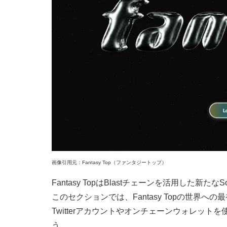
画像引用元：Fantasy Top（ファンタジートップ）
Fantasy TopはBlastチェーンを活用した新たな
このセクションでは、Fantasy Topの世界
Twitterアカウントやオンチェーンウォレッ
う。