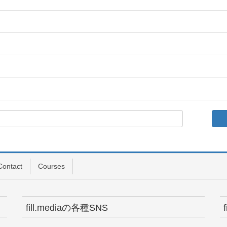
Contact
Courses
fill.mediaの各種SNS