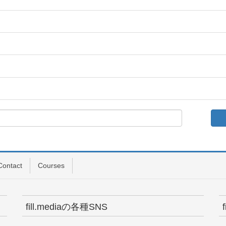
Contact
Courses
fill.mediaの各種SNS