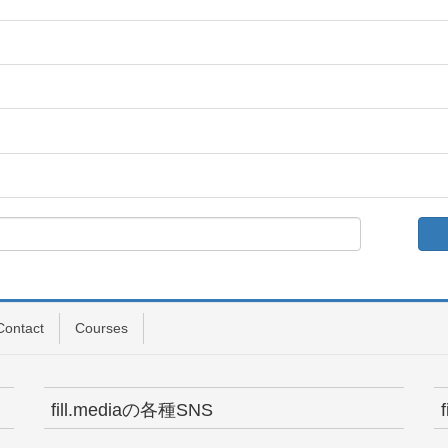
Contact
Courses
fill.mediaの各種SNS