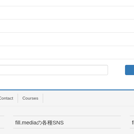
Contact
Courses
fill.mediaの各種SNS