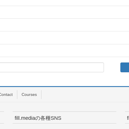
Contact
Courses
fill.mediaの各種SNS