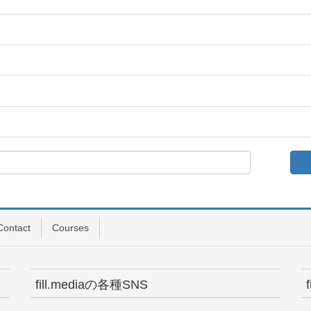
Contact
Courses
fill.mediaの各種SNS