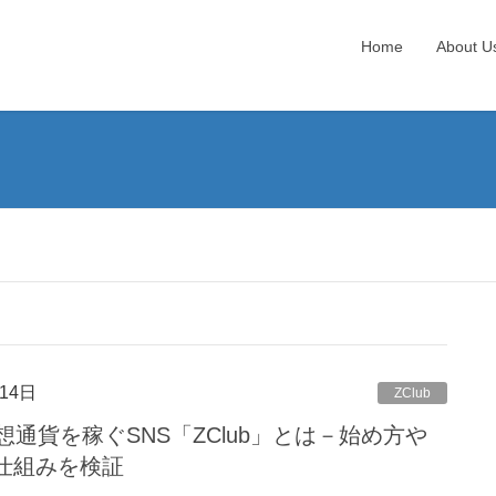
Home
About U
14日
ZClub
通貨を稼ぐSNS「ZClub」とは－始め方や
の仕組みを検証