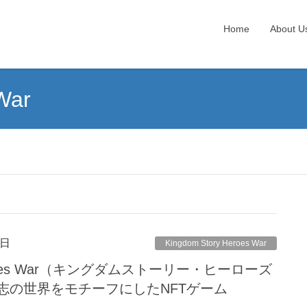
Home
About U
War
4日
Kingdom Story Heroes War
 Heroes War（キングダムストーリー・ヒーローズ
志の世界をモチーフにしたNFTゲーム