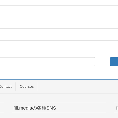
Contact
Courses
fill.mediaの各種SNS