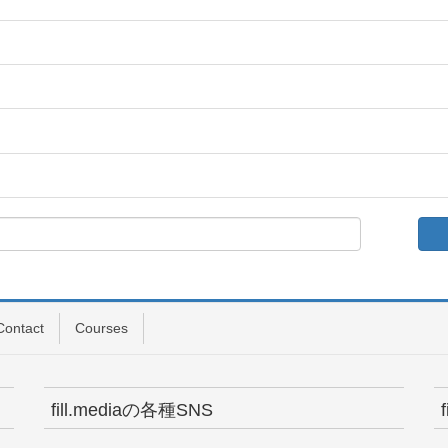
Contact
Courses
fill.mediaの各種SNS