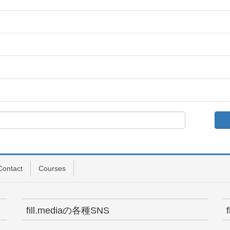
Contact
Courses
fill.mediaの各種SNS