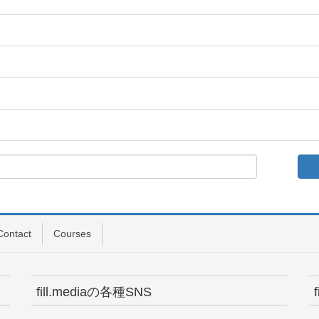
Contact
Courses
fill.mediaの各種SNS