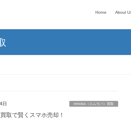
Home
About U
取
4日
mmoba（エムモバ）買取
）買取で賢くスマホ売却！