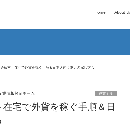
Home
About U
の始め方－在宅で外貨を稼ぐ手順＆日本人向け求人の探し方も
副業情報検証チーム
副業全般
も