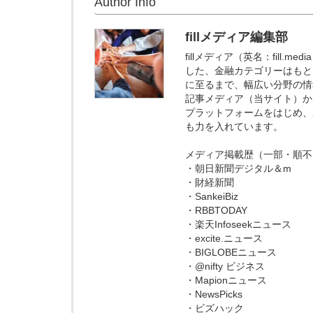
Author Info
fillメディア編集部
fillメディア（英名：fill
した、金融カテゴリーはもと
に至るまで、幅広い分野の情
記事メディア（当サイト）からの
プラットフォームをはじめ、X
も力を入れています。
メディア掲載歴（一部・順不
・朝日新聞デジタル＆m
・財経新聞
・SankeiBiz
・RBBTODAY
・楽天Infoseekニュース
・excite.ニュース
・BIGLOBEニュース
・@nifty ビジネス
・Mapionニュース
・NewsPicks
・ビズハック