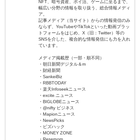
NFT、暗号資産、ポイ活、ゲームに至るまで、
幅広い分野の情報を取り扱う、総合情報メディ
ア。
記事メディア（当サイト）からの情報発信のみ
ならず、YouTubeやTikTokといった動画プラッ
トフォームをはじめ、X（旧：Twitter）等の
SNSを介した、複合的な情報発信にも力を入れ
ています。
メディア掲載歴（一部・順不同）
・朝日新聞デジタル＆m
・財経新聞
・SankeiBiz
・RBBTODAY
・楽天Infoseekニュース
・excite.ニュース
・BIGLOBEニュース
・@nifty ビジネス
・Mapionニュース
・NewsPicks
・ビズハック
・MONEY ZONE
・Resemom