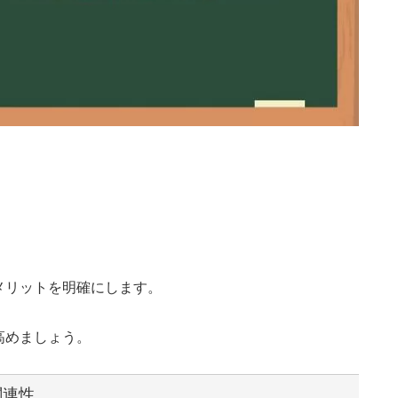
、
、
メリットを明確にします。
高めましょう。
関連性