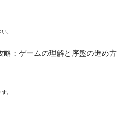
さい。
本攻略：ゲームの理解と序盤の進め方
、
、
ます。
。