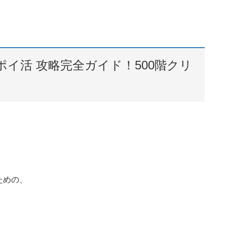
イ活 攻略完全ガイド！500階クリ
ための、
。