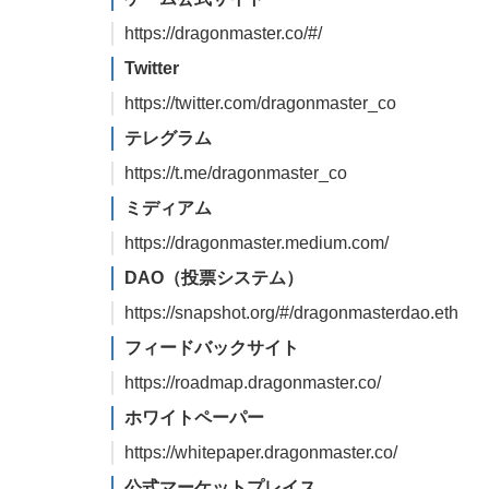
https://dragonmaster.co/#/
Twitter
https://twitter.com/dragonmaster_co
テレグラム
https://t.me/dragonmaster_co
ミディアム
https://dragonmaster.medium.com/
DAO（投票システム）
https://snapshot.org/#/dragonmasterdao.eth
フィードバックサイト
https://roadmap.dragonmaster.co/
ホワイトペーパー
https://whitepaper.dragonmaster.co/
公式マーケットプレイス