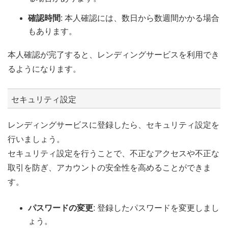
確認時間
: 本人確認には、数日から数週間かかる場合
もあります。
本人確認が完了すると、レンディングサービスを利用でき
るようになります。
セキュリティ設定
レンディングサービスに登録したら、セキュリティ設定を
行いましょう。
セキュリティ設定を行うことで、不正なアクセスや不正な
取引を防ぎ、アカウントの安全性を高めることができま
す。
パスワードの変更
: 登録したパスワードを変更しまし
ょう。