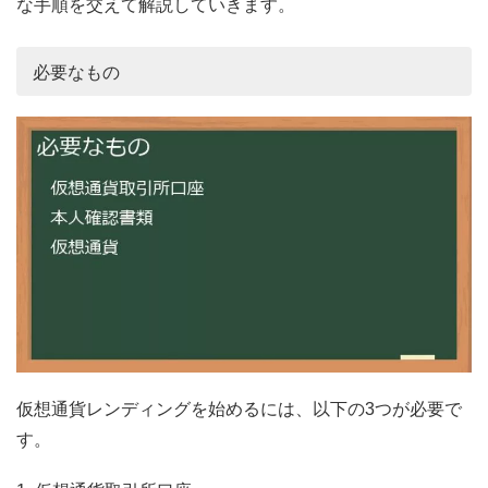
な手順を交えて解説していきます。
必要なもの
仮想通貨レンディングを始めるには、以下の3つが必要で
す。