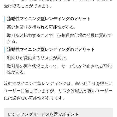
受け取ることができます。
流動性マイニング型レンディングのメリット
高い利回りを得られる可能性がある。
取引所と協力することで、仮想通貨市場の発展に貢献で
きる。
流動性マイニング型レンディングのデメリット
利回りが変動するリスクが高い。
取引所の運営状況によって、サービスが停止される可能
性がある。
流動性マイニング型レンディングは、高い利回りを得たい
ユーザーに適していますが、リスク許容度が低いユーザー
には適さない可能性があります。
レンディングサービスを選ぶポイント