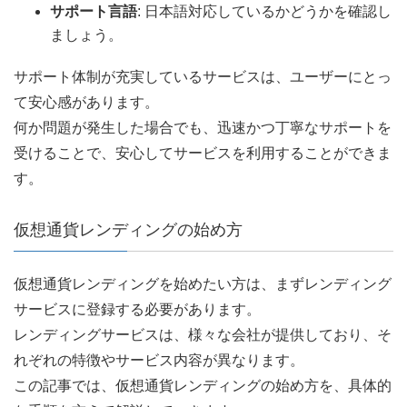
サポート言語
: 日本語対応しているかどうかを確認し
ましょう。
サポート体制が充実しているサービスは、ユーザーにとっ
て安心感があります。
何か問題が発生した場合でも、迅速かつ丁寧なサポートを
受けることで、安心してサービスを利用することができま
す。
仮想通貨レンディングの始め方
仮想通貨レンディングを始めたい方は、まずレンディング
サービスに登録する必要があります。
レンディングサービスは、様々な会社が提供しており、そ
れぞれの特徴やサービス内容が異なります。
この記事では、仮想通貨レンディングの始め方を、具体的