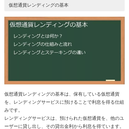
仮想通貨レンディングの基本
仮想通貨レンディングの基本は、保有している仮想通貨
を、レンディングサービスに預けることで利息を得る仕組
みです。
レンディングサービスは、預けられた仮想通貨を、他のユ
ーザーに貸し出し、その貸出金利から利息を得ています。