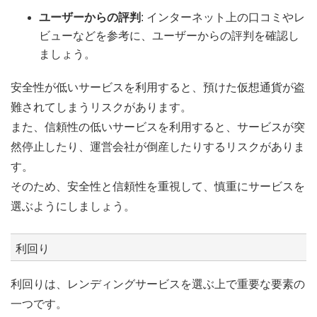
ユーザーからの評判
: インターネット上の口コミやレ
ビューなどを参考に、ユーザーからの評判を確認し
ましょう。
安全性が低いサービスを利用すると、預けた仮想通貨が盗
難されてしまうリスクがあります。
また、信頼性の低いサービスを利用すると、サービスが突
然停止したり、運営会社が倒産したりするリスクがありま
す。
そのため、安全性と信頼性を重視して、慎重にサービスを
選ぶようにしましょう。
利回り
利回りは、レンディングサービスを選ぶ上で重要な要素の
一つです。