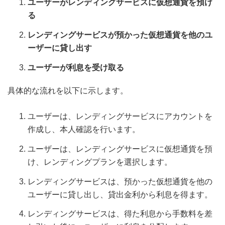
ユーザーがレンディングサービスに仮想通貨を預け
る
レンディングサービスが預かった仮想通貨を他のユ
ーザーに貸し出す
ユーザーが利息を受け取る
具体的な流れを以下に示します。
ユーザーは、レンディングサービスにアカウントを
作成し、本人確認を行います。
ユーザーは、レンディングサービスに仮想通貨を預
け、レンディングプランを選択します。
レンディングサービスは、預かった仮想通貨を他の
ユーザーに貸し出し、貸出金利から利息を得ます。
レンディングサービスは、得た利息から手数料を差