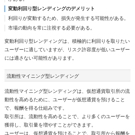
変動利回り型レンディングのデメリット
利回りが変動するため、損失が発生する可能性がある。
市場の動向を常に注視する必要がある。
変動利回り型レンディングは、積極的に利回りを取りたい
ユーザーに適していますが、リスク許容度が低いユーザー
には適さない可能性があります。
流動性マイニング型レンディング
流動性マイニング型レンディングは、仮想通貨取引所の流
動性を高めるために、ユーザーが仮想通貨を預けること
で、報酬を得る仕組みです。
取引所は、流動性を高めることで、より多くのユーザーを
獲得し、取引量を増やすことができます。
ユーザーは、仮想通貨を預けることで、取引所から報酬を