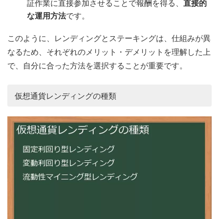
証作業に直接参加させることで報酬を得る、
直接的
な運用方法
です。
このように、レンディングとステーキングは、仕組みが異
なるため、それぞれのメリット・デメリットを理解した上
で、自分に合った方法を選択することが重要です。
仮想通貨レンディングの種類