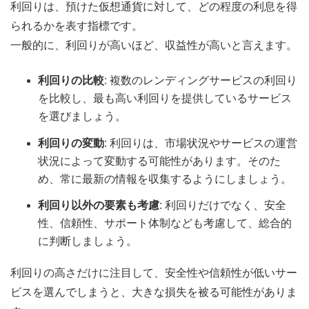
利回りは、預けた仮想通貨に対して、どの程度の利息を得
られるかを表す指標です。
一般的に、利回りが高いほど、収益性が高いと言えます。
利回りの比較
: 複数のレンディングサービスの利回り
を比較し、最も高い利回りを提供しているサービス
を選びましょう。
利回りの変動
: 利回りは、市場状況やサービスの運営
状況によって変動する可能性があります。そのた
め、常に最新の情報を収集するようにしましょう。
利回り以外の要素も考慮
: 利回りだけでなく、安全
性、信頼性、サポート体制なども考慮して、総合的
に判断しましょう。
利回りの高さだけに注目して、安全性や信頼性が低いサー
ビスを選んでしまうと、大きな損失を被る可能性がありま