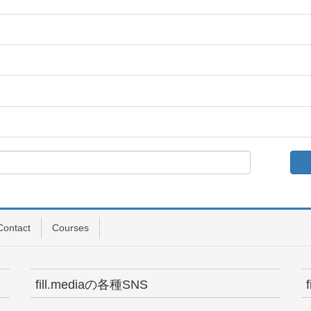
Contact
Courses
fill.mediaの各種SNS