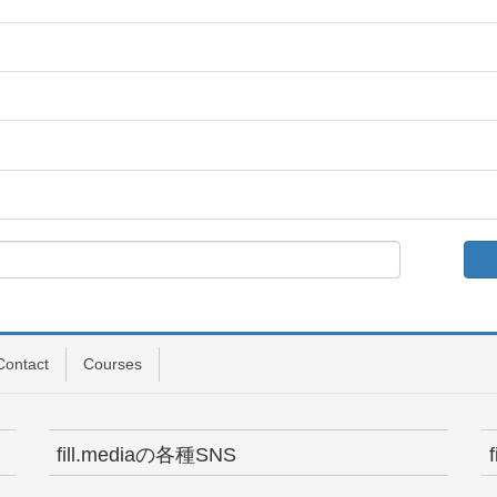
Contact
Courses
fill.mediaの各種SNS