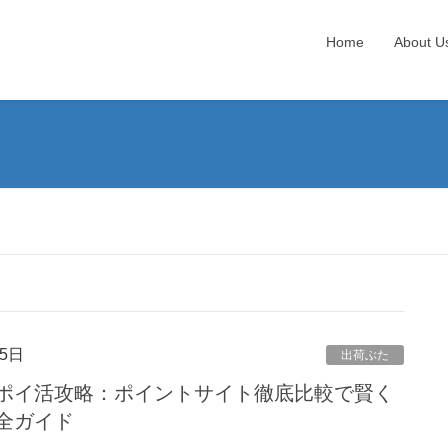
Home
About U
5日
出荷ぶた
ポイ活攻略：ポイントサイト徹底比較で賢く
全ガイド