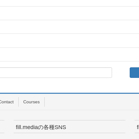
Contact
Courses
fill.mediaの各種SNS