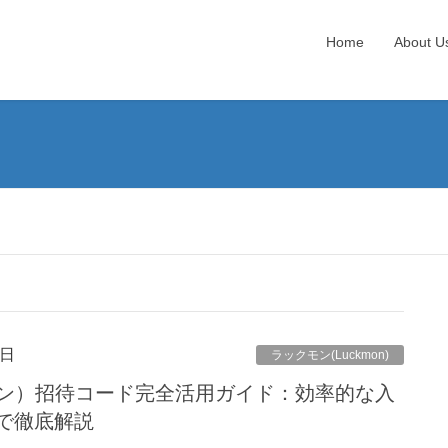
Home
About U
6日
ラックモン(Luckmon)
クモン）招待コード完全活用ガイド：効率的な入
で徹底解説