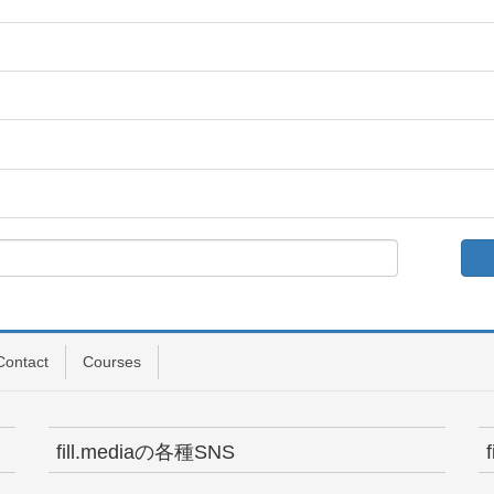
Contact
Courses
fill.mediaの各種SNS