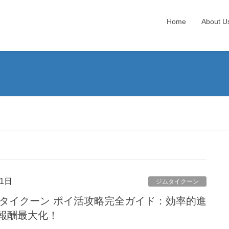
Home
About U
1日
ジムタイクーン
ムタイクーン ポイ活攻略完全ガイド：効率的進
で報酬最大化！