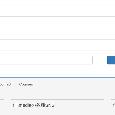
Contact
Courses
fill.mediaの各種SNS