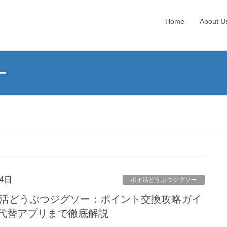
Home
About U
ー
4日
ポイ活どうぶつジグソー
ポイ活どうぶつジグソー：ポイント交換攻略ガイ
代替アプリまで徹底解説