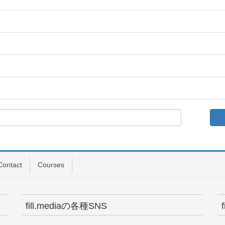
Contact
Courses
fill.mediaの各種SNS