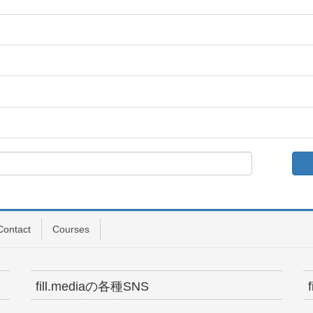
Contact
Courses
fill.mediaの各種SNS