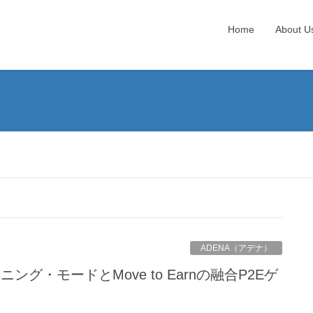
Home
About U
ADENA（アデナ）
グ・モードとMove to Earnの融合P2Eゲ