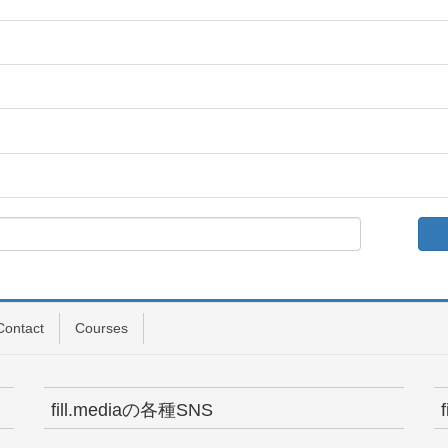
Contact
Courses
fill.mediaの各種SNS