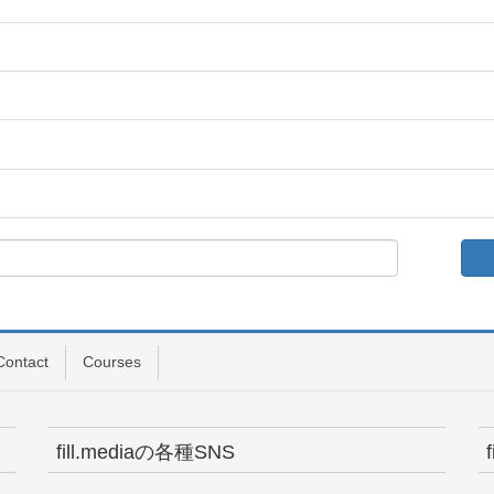
Contact
Courses
fill.mediaの各種SNS