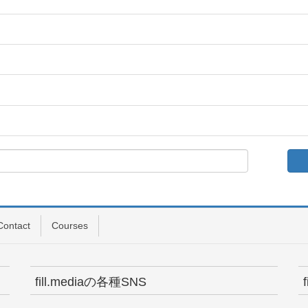
Contact
Courses
fill.mediaの各種SNS