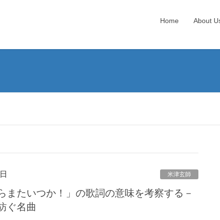
Home
About U
4日
米津玄師
らまたいつか！」の歌詞の意味を考察する－
紡ぐ名曲