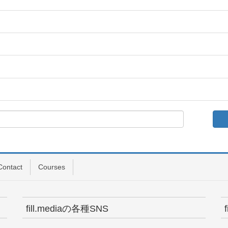
Contact
Courses
fill.mediaの各種SNS