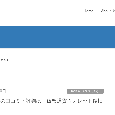
Home
About U
タスカル）
0日
Task-all（タスカル）
スカル）の口コミ・評判は－仮想通貨ウォレット復旧