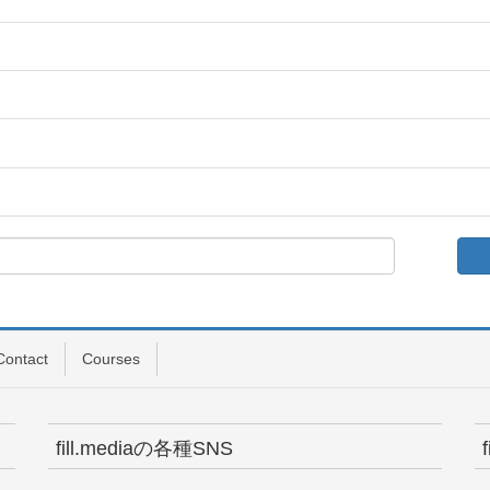
Contact
Courses
fill.mediaの各種SNS