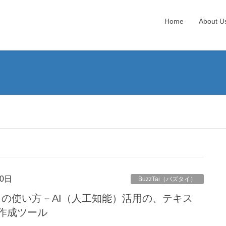
Home
About U
0日
BuzzTai（バズタイ）
タイ）の使い方－AI（人工知能）活用の、テキス
作成ツール