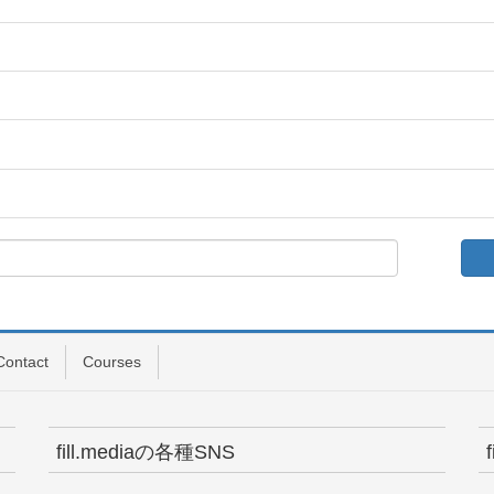
Contact
Courses
fill.mediaの各種SNS