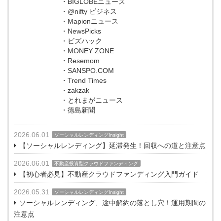
・BIGLOBEニュース
・@nifty ビジネス
・Mapionニュース
・NewsPicks
・ビズハック
・MONEY ZONE
・Resemom
・SANSPO.COM
・Trend Times
・zakzak
・とれまがニュース
・徳島新聞
2026.06.01
ソーシャルレンディングInsight
【ソーシャルレンディング】延滞発生！回収への道と注意点
2026.06.01
不動産投資型クラウドファンディング
【初心者必見】不動産クラウドファンディング入門ガイド
2026.05.31
ソーシャルレンディングInsight
ソーシャルレンディング、途中解約の落とし穴！運用期間の
注意点