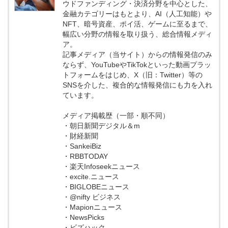
ウドファンディング・決済分野を中心とした、
金融カテゴリーはもとより、AI（人工知能）や
NFT、暗号資産、ポイ活、ゲームに至るまで、
幅広い分野の情報を取り扱う、総合情報メディ
ア。
記事メディア（当サイト）からの情報発信のみ
ならず、YouTubeやTikTokといった動画プラッ
トフォームをはじめ、X（旧：Twitter）等の
SNSを介した、複合的な情報発信にも力を入れ
ています。
メディア掲載歴（一部・順不同）
・朝日新聞デジタル＆m
・財経新聞
・SankeiBiz
・RBBTODAY
・楽天Infoseekニュース
・excite.ニュース
・BIGLOBEニュース
・@nifty ビジネス
・Mapionニュース
・NewsPicks
・ビズハック