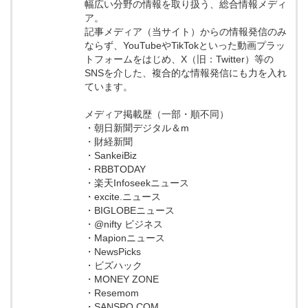
幅広い分野の情報を取り扱う、総合情報メディ
ア。
記事メディア（当サイト）からの情報発信のみ
ならず、YouTubeやTikTokといった動画プラッ
トフォームをはじめ、X（旧：Twitter）等の
SNSを介した、複合的な情報発信にも力を入れ
ています。
メディア掲載歴（一部・順不同）
・朝日新聞デジタル＆m
・財経新聞
・SankeiBiz
・RBBTODAY
・楽天Infoseekニュース
・excite.ニュース
・BIGLOBEニュース
・@nifty ビジネス
・Mapionニュース
・NewsPicks
・ビズハック
・MONEY ZONE
・Resemom
・SANSPO.COM