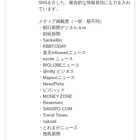
SNSを介した、複合的な情報発信にも力を入れ
ています。
メディア掲載歴（一部・順不同）
・朝日新聞デジタル＆m
・財経新聞
・SankeiBiz
・RBBTODAY
・楽天Infoseekニュース
・excite.ニュース
・BIGLOBEニュース
・@nifty ビジネス
・Mapionニュース
・NewsPicks
・ビズハック
・MONEY ZONE
・Resemom
・SANSPO.COM
・Trend Times
・zakzak
・とれまがニュース
・徳島新聞