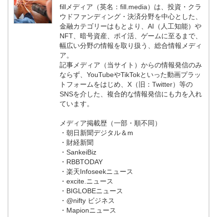
fillメディア（英名：fill.media）は、投資・クラ
ウドファンディング・決済分野を中心とした、
金融カテゴリーはもとより、AI（人工知能）や
NFT、暗号資産、ポイ活、ゲームに至るまで、
幅広い分野の情報を取り扱う、総合情報メディ
ア。
記事メディア（当サイト）からの情報発信のみ
ならず、YouTubeやTikTokといった動画プラッ
トフォームをはじめ、X（旧：Twitter）等の
SNSを介した、複合的な情報発信にも力を入れ
ています。
メディア掲載歴（一部・順不同）
・朝日新聞デジタル＆m
・財経新聞
・SankeiBiz
・RBBTODAY
・楽天Infoseekニュース
・excite.ニュース
・BIGLOBEニュース
・@nifty ビジネス
・Mapionニュース