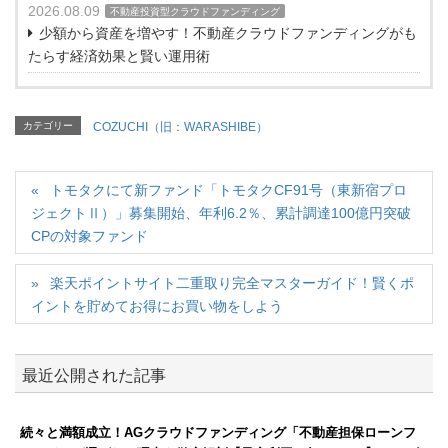
2026.08.09
不動産投資型クラウドファンディング
少額から資産を増やす！不動産クラウドファンディングがも
たらす経済効果と賢い運用術
カテゴリー
COZUCHI（旧：WARASHIBE）
トモタクにて新ファンド「トモタクCF91号（東新宿プロ
ジェクトⅡ）」募集開始、年利6.2％、累計調達100億円突破
CPの対象ファンド
楽天ポイントサイト二重取り完全マスターガイド！賢くポ
イントを貯めてお得にお買い物をしよう
最近公開された記事
続々と満額成立！AGクラウドファンディング「不動産担保ローンフ