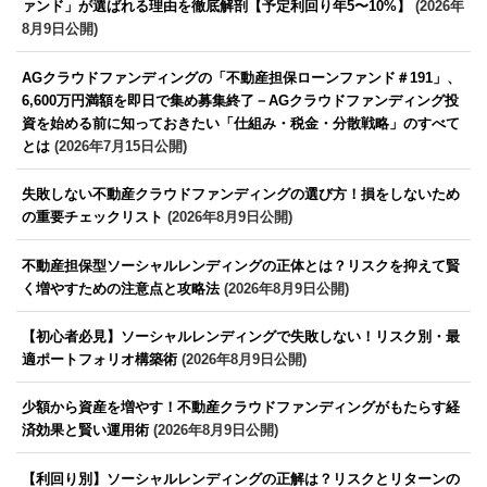
ァンド」が選ばれる理由を徹底解剖【予定利回り年5〜10%】
(2026年
8月9日公開)
AGクラウドファンディングの「不動産担保ローンファンド＃191」、
6,600万円満額を即日で集め募集終了－AGクラウドファンディング投
資を始める前に知っておきたい「仕組み・税金・分散戦略」のすべて
とは
(2026年7月15日公開)
失敗しない不動産クラウドファンディングの選び方！損をしないため
の重要チェックリスト
(2026年8月9日公開)
不動産担保型ソーシャルレンディングの正体とは？リスクを抑えて賢
く増やすための注意点と攻略法
(2026年8月9日公開)
【初心者必見】ソーシャルレンディングで失敗しない！リスク別・最
適ポートフォリオ構築術
(2026年8月9日公開)
少額から資産を増やす！不動産クラウドファンディングがもたらす経
済効果と賢い運用術
(2026年8月9日公開)
【利回り別】ソーシャルレンディングの正解は？リスクとリターンの