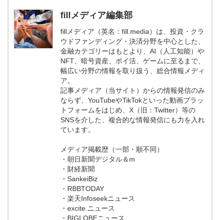
fillメディア編集部
fillメディア（英名：fill.media）は、投資・クラ
ウドファンディング・決済分野を中心とした、
金融カテゴリーはもとより、AI（人工知能）や
NFT、暗号資産、ポイ活、ゲームに至るまで、
幅広い分野の情報を取り扱う、総合情報メディ
ア。
記事メディア（当サイト）からの情報発信のみ
ならず、YouTubeやTikTokといった動画プラッ
トフォームをはじめ、X（旧：Twitter）等の
SNSを介した、複合的な情報発信にも力を入れ
ています。
メディア掲載歴（一部・順不同）
・朝日新聞デジタル＆m
・財経新聞
・SankeiBiz
・RBBTODAY
・楽天Infoseekニュース
・excite.ニュース
・BIGLOBEニュース