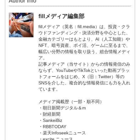
Author Info
fillメディア編集部
fillメディア（英名：fill.media）は、投資・クラ
ウドファンディング・決済分野を中心とした、
金融カテゴリーはもとより、AI（人工知能）や
NFT、暗号資産、ポイ活、ゲームに至るまで、
幅広い分野の情報を取り扱う、総合情報メディ
ア。
記事メディア（当サイト）からの情報発信のみ
ならず、YouTubeやTikTokといった動画プラッ
トフォームをはじめ、X（旧：Twitter）等の
SNSを介した、複合的な情報発信にも力を入れ
ています。
メディア掲載歴（一部・順不同）
・朝日新聞デジタル＆m
・財経新聞
・SankeiBiz
・RBBTODAY
・楽天Infoseekニュース
・excite.ニュース