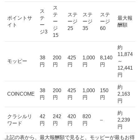
ス
ス
テ
ステ
ステ
ステ
ポイントサ
テ
最大報
ー
ージ
ージ
ージ
イト
ー
酬額
ジ
25
35
60
ジ3
15
約
11,874
38
200
425
1,000
8,140
モッピー
～
円
円
円
円
円
12,441
円
約
38
200
425
1,000
150
COINCOME
2,163
円
円
円
円
円
円
約
クラシルリ
42
242
420
820
–
2,239
ワード
円
円
円
円
円
上記の表から、最大報酬額で見ると、モッピーが最もお得