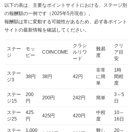
以下の表は、主要なポイントサイトにおける、ステージ別
の報酬額の一例です（2025年5月現在）。
報酬額は常に変動する可能性があるため、必ず各ポイント
サイトの最新情報を確認してください。
クラシ
クリ
ステー
モッ
難易
COINCOME
ルリワ
ア目
ジ
ピー
度
ード
安
非常
1時
ステー
38円
38円
42円
に簡
間程
ジ3
単
度
ステー
200
3～5
200円
242円
簡単
ジ15
円
日
ステー
425
中程
10～
425円
420円
ジ25
円
度
16日
ステー
1,000
難し
20～